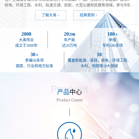
核电、环境工程、水利、轨道交通、民航、大型公建和民建等领域。参与中国
锦屏地下实验室、京张高铁、雅万高铁、武广高铁、北京地铁、厦门地铁、国
了解大禹 >
经典案例 >
家博物馆、梅溪湖国际文化艺术中心等众多国家重点工程建设。
历经十余载，大禹伟业始终坚持以“驱动技术进步，改善人居环境”为使命，打造
新材料产业，致力于成为国际领先的环保型新材料产业解决方案服务提供商，
为共建低碳环保宜居家园贡献自己的力量。
2008
20
180
万吨
＋
大禹伟业
年产能
申报
成立于2008年
达20万吨
专利180多项
30
10
＋
参编30多项
覆盖新能源、高铁、核电、环境工程、
国家、行业和地方标准
水利、地铁等10大领域
Product
产品
中心
Product Center