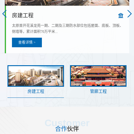
管廊工程
景德镇综合管廊建设
投资29.89亿元
线、支线综合管廊..
查看详情 >
房建工程
管廊工程
科
Customer
合作
伙伴