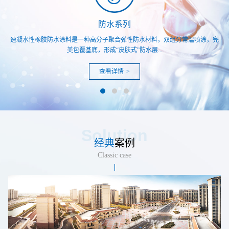
防水系列
实
速凝水性橡胶防水涂料是一种高分子聚合弹性防水材料，双组分常温喷涂，完
美包覆基底，形成“皮肤式”防水层...
查看详情
>
Solution
经典
案例
Classic case