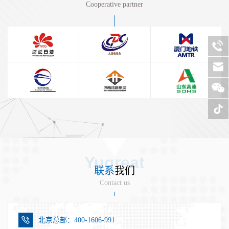
Cooperative partner
Yugreat
联系
我们
Contact us
北京总部：400-1606-991